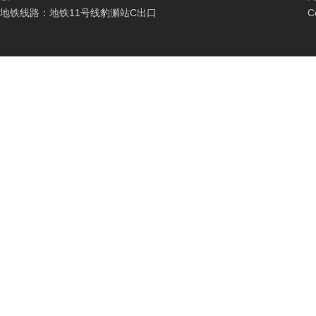
地铁线路：地铁11号线豹澥站C出口
C